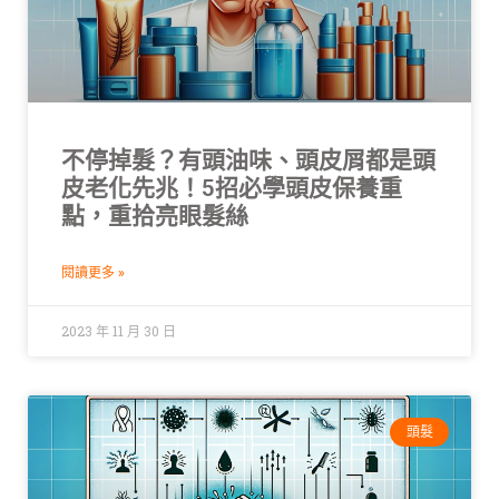
不停掉髮？有頭油味、頭皮屑都是頭
皮老化先兆！5招必學頭皮保養重
點，重拾亮眼髮絲
閱讀更多 »
2023 年 11 月 30 日
頭髮