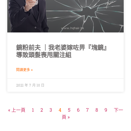
鏡粉前夫 ｜我老婆嫁咗畀『塊鏡』
導致頭髮喪甩關注組
閱讀更多 »
2021 年 7 月 10 日
« 上一頁
1
2
3
4
5
6
7
8
9
下一
頁 »