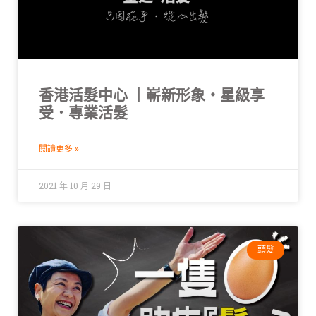
香港活髮中心 ｜嶄新形象・星級享
受．專業活髮
閱讀更多 »
2021 年 10 月 29 日
頭髮