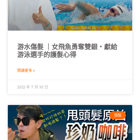
游水傷髮 ｜女飛魚勇奪雙銀・獻給
游泳選手的護髮心得
閱讀更多 »
2021 年 7 月 30 日
頭髮