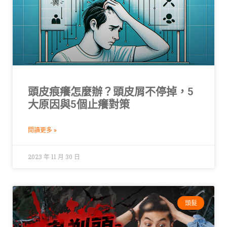
頭皮痕癢怎麼辦？頭皮屑不停掉，5
大原因與5個止癢對策
閱讀更多 »
2023 年 11 月 30 日
頭髮