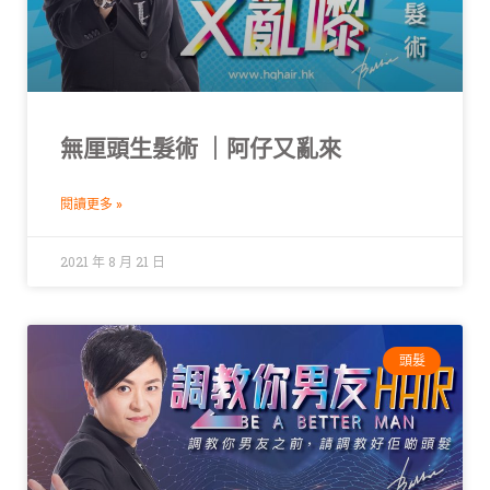
無厘頭生髮術 ｜阿仔又亂來
閱讀更多 »
2021 年 8 月 21 日
頭髮