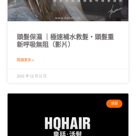
頭髮保濕 ｜極速補水救髮・頭髮重
新呼吸無阻（影片）
閱讀更多 »
2021 年 12 月 11 日
頭髮