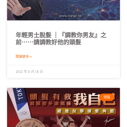
年輕男士脫髮 ｜『調教你男友』之
前⋯⋯請調教好他的頭髮
閱讀更多 »
2021 年 8 月 14 日
頭髮