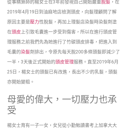
從事精算師的楊女士在3年前發現自己開始嚴重
脫髮
，在
2019年4月19日到油麻地店檢測頭皮，向髮理顧問了解
原因主要是
壓力
性脫髮，再加上理髮店染髮時染髮劑塗
在
頭皮
上引致毛囊進一步受到傷害，所以在進行頭皮管
理服務之前我們先為她進行了竹碳頭皮排毒，把進入到
毛囊的
染髮
劑排出，令原先每天脫200多條頭髮即減少了
一半，3天後正式開始的
頭皮管理
服務。直至2019年6月
25日，楊女士的頭髮已有改進，長出不少的乳髮，頭髮
亦開始變粗。
母愛的偉大，一切壓力也承
受
楊女士育有一子一女，女兒從小勤勉讀書考上加拿大大