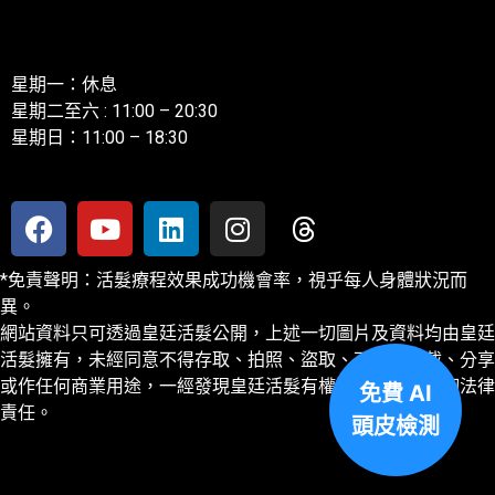
聯絡我們
星期一：休息
星期二至六 : 11:00 – 20:30
星期日：11:00 – 18:30
*免責聲明：活髮療程效果成功機會率，視乎每人身體狀況而
異。
網站資料只可透過皇廷活髮公開，上述一切圖片及資料均由皇廷
活髮擁有，未經同意不得存取、拍照、盜取、下載、轉載、分享
或作任何商業用途，一經發現皇廷活髮有權追討及保留一切法律
免費 AI
責任。
頭皮檢測