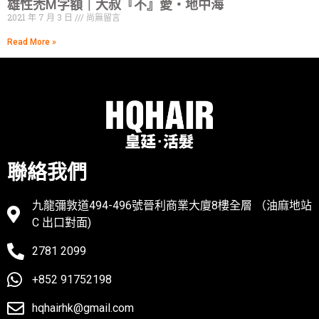
雄性禿M字額｜大叔『不』愛・地中海
2021 年 7 月 3 日
尚無留言
Read More »
聯絡我們
九龍彌敦道494-496號晉利商業大廈8樓全層 （油麻地站
C 出口對面)
2781 2099
+852 91752198
hqhairhk@gmail.com