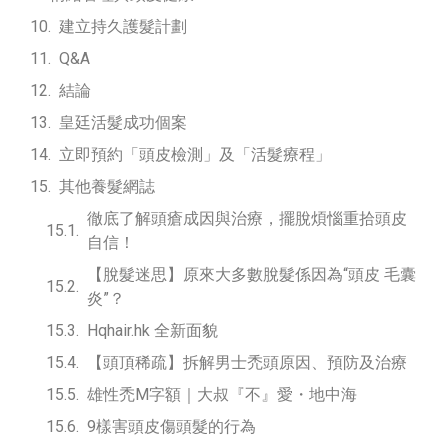
建立持久護髮計劃
Q&A
結論
皇廷活髮成功個案
立即預約「頭皮檢測」及「活髮療程」
其他養髮網誌
徹底了解頭瘡成因與治療，擺脫煩惱重拾頭皮
自信！
【脫髮迷思】原來大多數脫髮係因為“頭皮 毛囊
炎”？
Hqhair.hk 全新面貌
【頭頂稀疏】拆解男士禿頭原因、預防及治療
雄性禿M字額｜大叔『不』愛・地中海
9樣害頭皮傷頭髮的行為