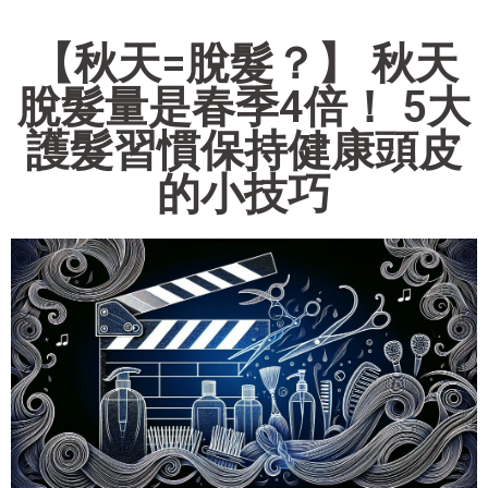
【秋天=脫髮？】 秋天
脫髮量是春季4倍！ 5大
護髮習慣保持健康頭皮
的小技巧