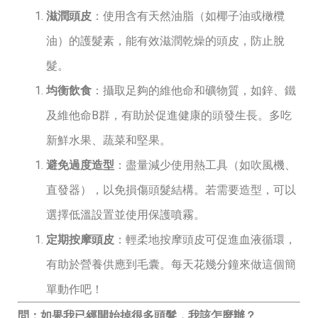
滋潤頭皮
：使用含有天然油脂（如椰子油或橄欖
油）的護髮素，能有效滋潤乾燥的頭皮，防止脫
髮。
均衡飲食
：攝取足夠的維他命和礦物質，如鋅、鐵
及維他命B群，有助於促進健康的頭發生長。多吃
新鮮水果、蔬菜和堅果。
避免過度造型
：盡量減少使用熱工具（如吹風機、
直發器），以免損傷頭髮結構。若需要造型，可以
選擇低溫設置並使用保護噴霧。
定期按摩頭皮
：輕柔地按摩頭皮可促進血液循環，
有助於營養供應到毛囊。每天花幾分鐘來做這個簡
單動作吧！
問：如果我已經開始掉很多頭髮，我該怎麼辦？