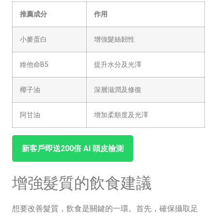
推薦成分
作用
小麥蛋白
增強髮絲韌性
維他命B5
提升水分及光澤
椰子油
深層滋潤及修復
阿甘油
增加柔順度及光澤
新客戶即送200倍 ⁤AI ‌頭皮檢測
增強髮質的飲食建議
想要改善髮質，飲食是關鍵的一環。首先，確保攝取足