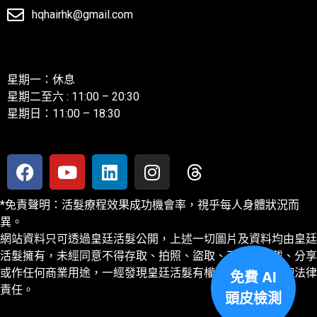
hqhairhk@gmail.com
聯絡我們
星期一：休息
星期二至六 : 11:00 – 20:30
星期日：11:00 – 18:30
*免責聲明：活髮療程效果成功機會率，視乎每人身體狀況而
異。
網站資料只可透過皇廷活髮公開，上述一切圖片及資料均由皇廷
活髮擁有，未經同意不得存取、拍照、盜取、下載、轉載、分享
或作任何商業用途，一經發現皇廷活髮有權追討及保留一切法律
免費 AI
責任。
頭皮檢測