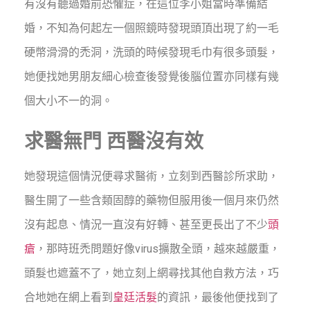
有沒有聽過婚前恐懼症，在這位李小姐當時準備結
婚，不知為何起左一個
照鏡時發現頭頂出現了
約一毛
硬幣滑滑的禿洞
，洗頭的時候發現毛巾有很多頭髮，
她便找她男朋友細心檢查後發覺後腦位置亦同樣有幾
個大小不一的洞。
求醫無門 西醫沒有效
她發現這個情況便尋求醫術，
立刻到西醫診所求助，
醫生開了一些含類固醇的藥物但服用後一個月來仍然
沒有起息、情況一直沒有好轉、甚至更長出了不少
頭
瘡
，那時班禿問題好像
virus擴散全頭，越來越嚴重，
頭髮也遮蓋不了，
她立刻上網尋找其他自救方法，巧
合地她在網上看到
皇廷活髮
的資訊，
最後他便找到了