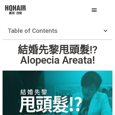
Table of Contents
結婚先黎甩頭髮!?
Alopecia Areata!