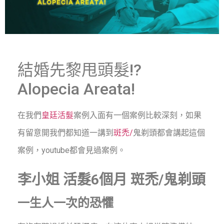
結婚先黎甩頭髮!?
Alopecia Areata!
在我們
皇廷活髮
案例
入面有一個
案例
比較深刻，如果
有留意開我們都知道一講到
斑禿/
鬼剃頭都會講起這個
案例，youtube都會見過案例。
李小姐 活髮6個月 斑禿/鬼剃頭
一生人一次的恐懼