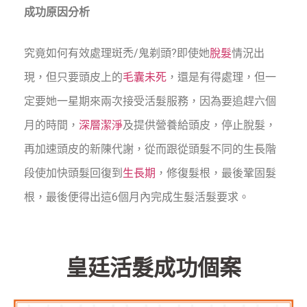
成功原因分析
究竟如何有效處理斑禿/鬼剃頭?即使她
脫髮
情況出
現，但只要頭皮上的
毛囊未死
，還是有得處理，但一
定要她一星期來兩次接受活髮服務，因為要追趕六個
月的時間，
深層潔淨
及提供營養給頭皮，停止脫髮，
再加速頭皮的新陳代謝，從而跟從頭髮不同的生長階
段使加快頭髮回復到
生長期
，修復髮根，最後鞏固髮
根，最後便得出這6個月內完成生髮活髮要求。
皇廷活髮成功個案