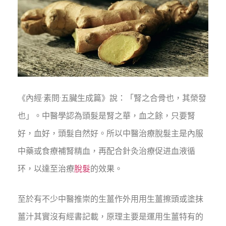
《內經·素問·五臟生成篇》說：「腎之合骨也，其榮發
也」。中醫學認為頭髮是腎之華，血之餘，只要腎
好，血好，頭髮自然好。所以中醫治療脫髮主是內服
中藥或食療補腎精血，再配合針灸治療促进血液循
环，以達至治療
脫髮
的效果。
至於有不少中醫推崇的生薑作外用用生薑擦頭或塗抹
薑汁其實沒有經書記載，原理主要是運用生薑特有的