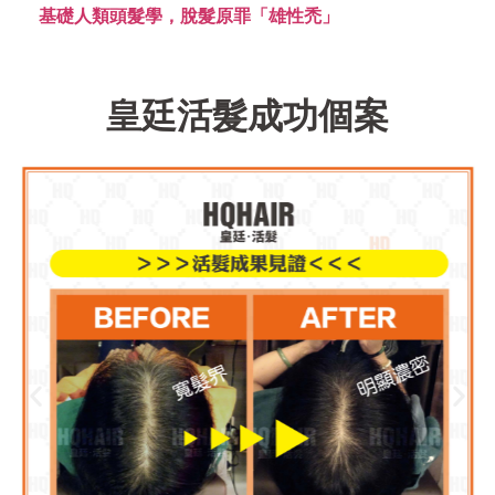
基礎人類頭髮學，脫髮原罪
「雄性禿」
皇廷活髮成功個案