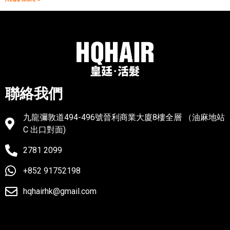
聯絡我們
九龍彌敦道494-496號晉利商業大廈8樓全層 （油麻地站
C 出口對面)
2781 2099
+852 91752198
hqhairhk@gmail.com
聯絡我們