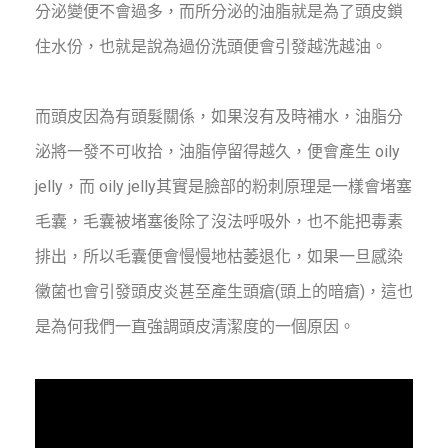
分泌變便不會過多，而所分泌的油脂就是為了頭皮鎖
住水份，也就是說為過份洗頭便會引發越洗越油。
而頭皮因為有頭髮關係，如果沒有及時補水，油脂分
泌將一發不可收拾，油脂停留得越久，便會產生 oily
jelly，而 oily jelly其實是臉部的粉刺原理是一樣會堵塞
毛囊，毛囊被堵塞後除了沒法呼吸外，也不能把毒素
排出，所以毛囊便會慢慢地枯萎退化，如果一旦感染
黴菌也會引發頭皮炎甚至產生頭瘡(頭上的暗瘡)，這也
是為何我們一直強調頭皮清潔度的一個原因。