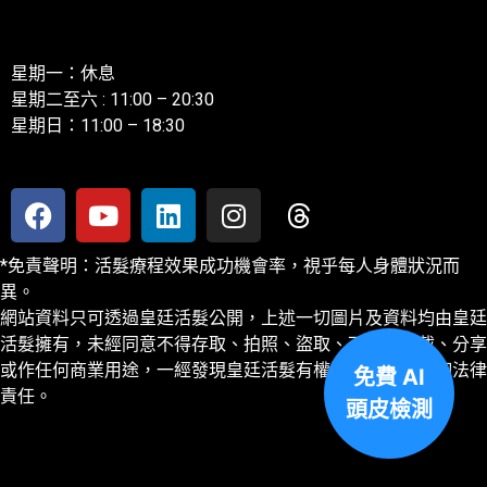
聯絡我們
星期一：休息
星期二至六 : 11:00 – 20:30
星期日：11:00 – 18:30
*免責聲明：活髮療程效果成功機會率，視乎每人身體狀況而
異。
網站資料只可透過皇廷活髮公開，上述一切圖片及資料均由皇廷
活髮擁有，未經同意不得存取、拍照、盜取、下載、轉載、分享
或作任何商業用途，一經發現皇廷活髮有權追討及保留一切法律
免費 AI
責任。
頭皮檢測