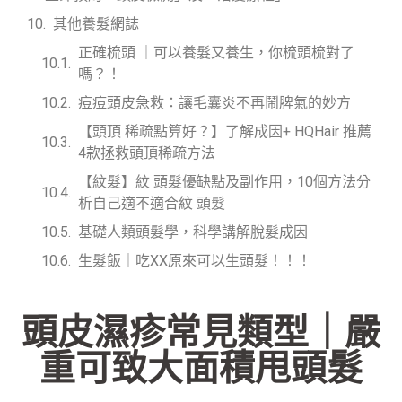
其他養髮網誌
正確梳頭 ｜可以養髮又養生，你梳頭梳對了
嗎？！
痘痘頭皮急救：讓毛囊炎不再鬧脾氣的妙方
【頭頂 稀疏點算好？】了解成因+ HQHair 推薦
4款拯救頭頂稀疏方法
【紋髮】紋 頭髮優缺點及副作用，10個方法分
析自己適不適合紋 頭髮
基礎人類頭髮學，科學講解脫髮成因
生髮飯｜吃XX原來可以生頭髮！！！
頭皮濕疹常見類型｜嚴
重可致大面積甩頭髮