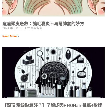
痘痘頭皮急救：讓毛囊炎不再鬧脾氣的妙方
2024 年 8 月 31 日
尚無留言
Read More »
【頭頂 稀疏點算好？】了解成因+ HQHair 推薦4款拯