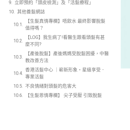
立即預約「頭皮檢測」及「活髮療程」
其他養髮網誌
【生髮真情專欄】唔飲水 最終影響脫髮
值得嗎？
【LOG】我生病了!看醫生跟看頭髮有甚
麼不同?
【產後脫髮】產後媽媽受脫髮困擾，中醫
教改善方法
香港活髮中心 ｜嶄新形象・星級享受．
專業活髮
不良情緒對頭髮的危害大
【生髮恩情專欄】 尖子受壓 引致脫髮