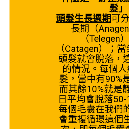
髮
」
頭髮生長週期
可分
長期（Anag
（Telege
（Catagen）
頭髮就會脫落，
的情況。每個人
髮，當中有90%
而其餘10%就是
日平均會脫落50-
每個毛囊在我們
會重複循環這個生