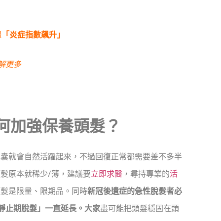
體
「炎症指數飆升」
解更多
何加強保養頭髮？
毛囊就會自然活躍起來，不過回復正常都需要差不多半
髮原本就稀少/薄，建議要
立即求醫
，尋持專業的
活
頭髮是限量、限期品。同時
新冠後遺症的急性脫髮者必
靜止期脫髮」一直延長。大家
盡可能把頭髮穩固在頭