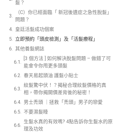
髮？
（C）你已經面臨「 新冠後遺症之急性脫髮」
問題？
皇廷活髮成功個案
立即預約「頭皮檢測」及「活髮療程」
其他養髮網誌
[3 個方法 ] 如何解決脫髮問題 – 做錯了可
能會令你甩更多頭髮
春天易起頭油 護髮小貼士
紋髮驚中伏！？揭秘合理紋髮價格的真
相，帶你揭開價差背後的秘密！
男士禿頭 ｜拯救「禿頭」男子的戀愛
不要濕髮睡
生髮水真的有效嗎? 4點告訴你生髮水的原
理及功效