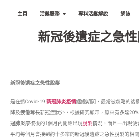
主頁
活髮服務
專科活髮解說
網誌
新冠後遺症之急性脫髮
新冠後遺症之急性脫髮
是在這Covid-19
新冠肺炎疫情
纏繞期間，最常被忽略的後
降
及
疲倦
等長新冠症狀外，根據研究顯示，原來有多達20
冠肺炎
康復後的1個月內開始出現
脫髮
情況，而且一出現便
平均每個月會接到約十多宗的新冠後遺症之急性脫髮的相