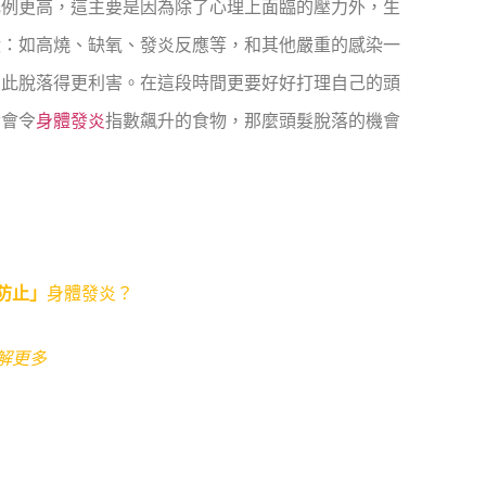
比例更高，這主要是因為除了心理上面臨的壓力外，生
狀：如高燒、缺氧、發炎反應等，和其他嚴重的感染一
因此脫落得更利害。在這段時間更要好好打理自己的頭
食會令
身體發炎
指數飆升的食物，那麼頭髮脫落的機會
防止」
身體發炎？
解更多