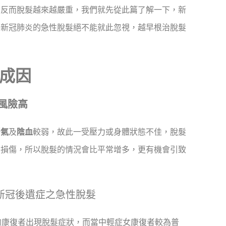
後反而脫髮越來越嚴重，我們就先從此篇了解一下，新
，新冠肺炎的急性脫髮絕不能就此忽視，越早根治脫髮
成因
風險高
腎氣
及
陰血
較弱，故此一受壓力或身體狀態不佳，脫髮
的損傷，所以脫髮的情況會比平常增多，更有機會引致
新冠後遺症之急性脫髮
%的康復者出現脫髮症狀，而當中輕症女康復者較為普