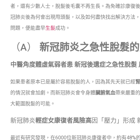
者，還有少數人士，脫髮後毛囊不再生長。為免確診康復
冠肺炎後為何會出現甩頭髮，以及如何盡快找出解決方法
問題，便能盡早
生髮
成功。
（A）
新冠肺炎之急性脫髮的
中醫角度體虛氣弱者患 新冠後遺症之急性脫髮
如果患者原本已是屬於容易脫髮的人，因為其先天就已經
的情況就會加劇。而新冠肺炎會令身體
臟腑氣血
帶來嚴重
大範圍脫髮的可能。
新冠肺炎
輕症女康復者風險高
因「壓力」形成 
最近有研究發現，在6000位新冠肺炎康復者中，約有48