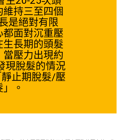
生20-25次頭
約維持三至四個
長是絕對有限
心都面對沉重壓
在生長期的頭髮
，當壓力出現約
會發現脫髮的情況
靜止期脫髮/壓
髮」。