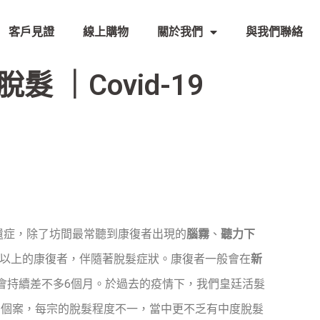
客戶見證
線上購物
關於我們
與我們聯絡
 ｜Covid-19
遺症，除了坊間最常聽到康復者出現的
腦霧
、
聽力下
%以上的康復者，伴隨著脫髮症狀。康復者一般會在
新
會持續差不多6個月。於過去的疫情下，我們皇廷活髮
關個案，每宗的脫髮程度不一，當中更不乏有中度脫髮