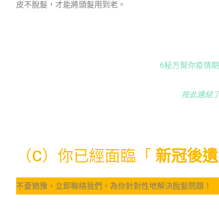
皮不脫髮，才能將頭髮用到老。
6秘方幫你疫情
按此連結
（C）你已經面臨「
新冠後遺
不要猶豫，立即聯絡我們，為你針對性地解決脫髮問題！