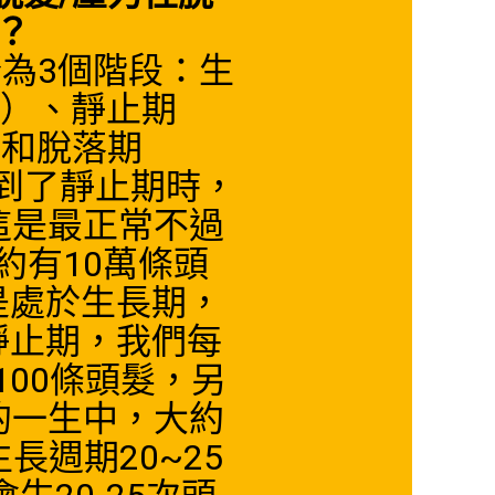
？
為3個階段：生
en）、靜止期
n）和脫落期
；當到了靜止期時，
這是最正常不過
約有10萬條頭
是處於生長期，
靜止期，我們每
100條頭髮，另
的一生中，大約
長週期20~25